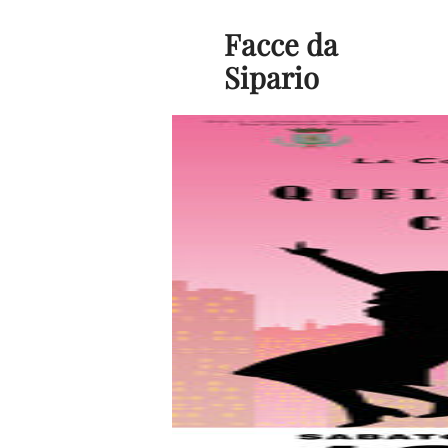
Facce da
Sipario